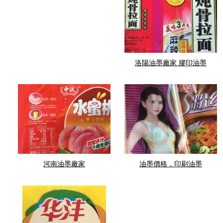
洛陽油墨廠家 膠印油墨
河南油墨廠家
油墨價格，印刷油墨