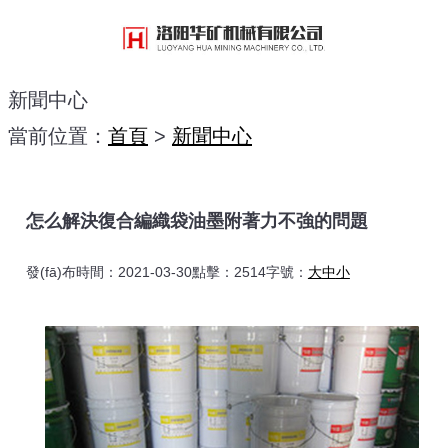
新聞中心
當前位置：
首頁
>
新聞中心
怎么解決復合編織袋油墨附著力不強的問題
發(fā)布時間：2021-03-30
點擊：2514
字號：
大
中
小